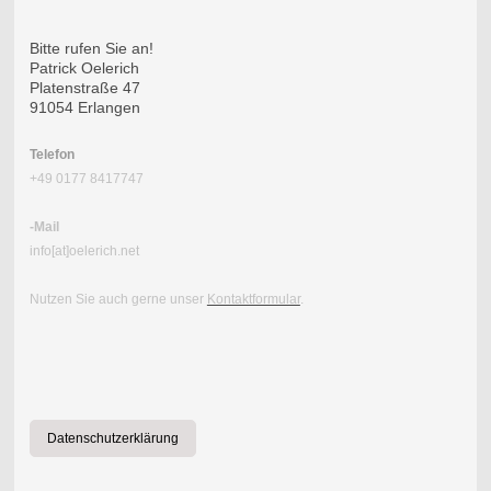
Bitte rufen Sie an!
Patrick Oelerich
Platenstraße 47
91054 Erlangen
Telefon
+49 0177 8417747
-Mail
info[at]oelerich.net
Nutzen Sie auch gerne unser
Kontaktformular
.
Datenschutzerklärung