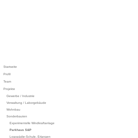
Startseite
Profil
Team
Projekte
Gewerbe / Industrie
Verwaltung / Laborgebäude
Wohnbau
Sonderbauten
Experimentelle Windkraftanlage
Parkhaus S&P
Logopädie-Schule, Erlangen