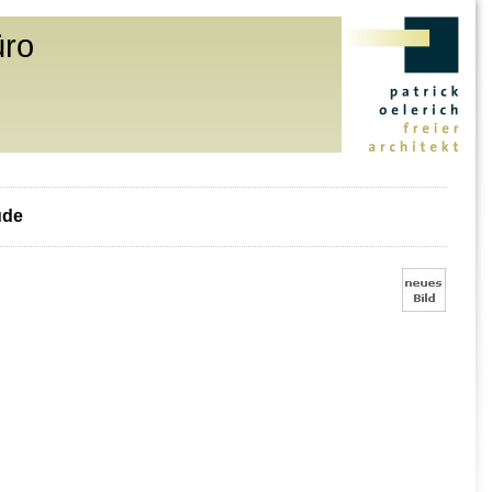
üro
ude