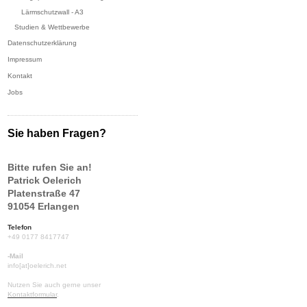
Lärmschutzwall - A3
Studien & Wettbewerbe
Datenschutzerklärung
Impressum
Kontakt
Jobs
Sie haben Fragen?
Bitte rufen Sie an!
Patrick Oelerich
Platenstraße 47
91054 Erlangen
Telefon
+49 0177 8417747
-Mail
info[at]oelerich.net
Nutzen Sie auch gerne unser
Kontaktformular
.