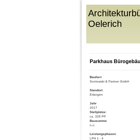
Architekturb
Oelerich
Parkhaus Bürogebä
Bauherr
Sontowski & Partner GmbH
Standort
Erlangen
Jahr
2017
Stellplätze:
ca. 328 PP
Bausumme
n.n.
Leistungsphasen
LPH 1 - 4